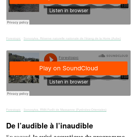
Forestopic
·
Sonosylva. Réserve naturelle nationale de l’étang de la Horre (Aube)
Forestopic
·
Sonosylva. RNN Forêt de Massanne (Pyrénées-Orientales)
De l’audible à l’inaudible
En regard,
le suivi acoustique du programme