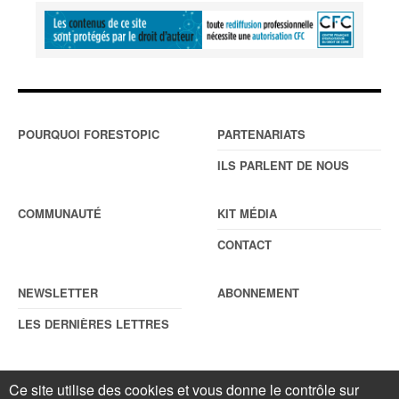
POURQUOI FORESTOPIC
PARTENARIATS
ILS PARLENT DE NOUS
COMMUNAUTÉ
KIT MÉDIA
CONTACT
NEWSLETTER
ABONNEMENT
LES DERNIÈRES LETTRES
Ce site utilise des cookies et vous donne le contrôle sur
© Forestopic
Mentions légales
. Reproduction interdite sans autorisation