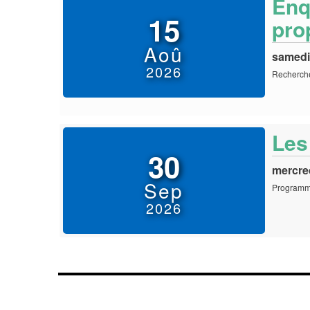
Enq
15
prop
Aoû
samedi
2026
Recherch
Les
30
mercre
Sep
Programme
2026