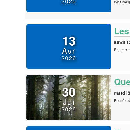
2025
Initiative
Les
13
lundi 1
Avr
Programme
2026
Quel
30
mardi 3
Jui
Enquête d
2026