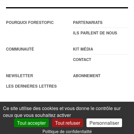
POURQUOI FORESTOPIC
PARTENARIATS
ILS PARLENT DE NOUS
COMMUNAUTÉ
KIT MÉDIA
CONTACT
NEWSLETTER
ABONNEMENT
LES DERNIÈRES LETTRES
Ce site utilise des cookies et vous donne le contrôle sur
© Forestopic
Mentions légales
. Reproduction interdite sans autorisation
ceux que vous souhaitez activer
écrite préalable.
Gestionnaire de cookies
.
Tout accepter
Tout refuser
Personnaliser
Politique de confidentialité