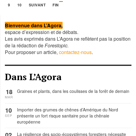
9
10
SUIVANT
FIN
Année
Mois
Mois
Année
précédente
précédent
suivant
suivante
Bienvenue dans L’Agora,
espace d’expression et de débats.
Les avis exprimés dans L’Agora ne reflètent pas la position
de la rédaction de
Forestopic.
Pour proposer un article,
contactez-nous
.
Dans L’Agora
18
Graines et plants, dans les coulisses de la forêt de demain
MAR
10
Importer des grumes de chênes d’Amérique du Nord
présente un fort risque sanitaire pour la chênaie
SEP
européenne
02
La résilience des socio-écosystèmes forestiers nécessite