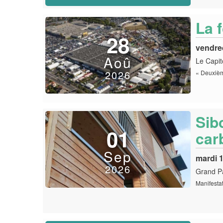
La f
28
vendre
Aoû
Le Capi
2026
« Deuxièm
Sib
01
car
Sep
mardi 
2026
Grand P
Manifestat