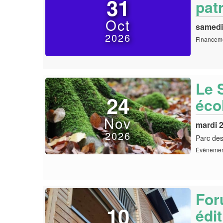
31
pat
Oct
samedi
2026
Financeme
Le S
24
éco
Nov
mardi 
2026
Parc des
Évènement
For
10
édi