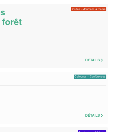
es
Visites – Journées à thème
 forêt
DÉTAILS
Colloques – Conférences
DÉTAILS