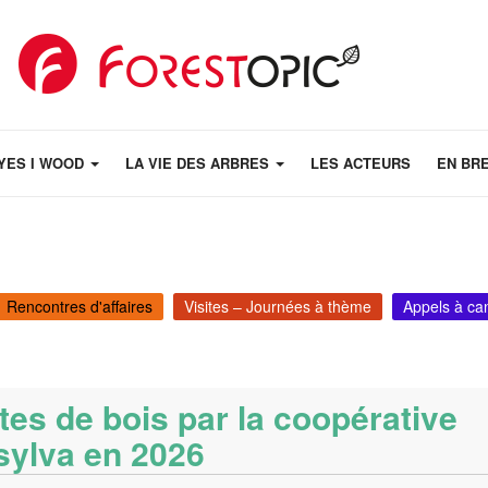
YES I WOOD
LA VIE DES ARBRES
LES ACTEURS
EN BR
Rencontres d'affaires
Visites – Journées à thème
Appels à ca
tes de bois par la coopérative
sylva en 2026