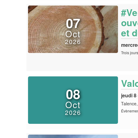
#Ve
07
ouv
et 
Oct
2026
mercre
Trois jour
Val
08
jeudi 8
Oct
Talence,
2026
Évènement