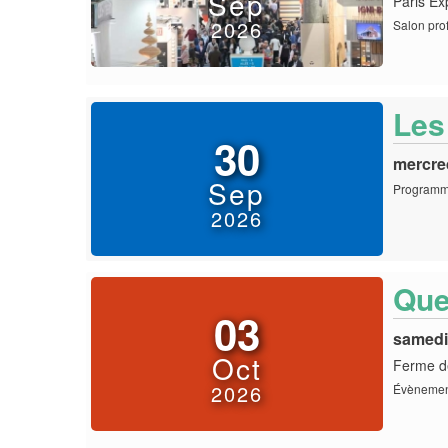
Sep
Paris Ex
2026
Salon prof
Les
30
mercre
Sep
Programme
2026
Que
03
samedi
Oct
Ferme d
2026
Évènement