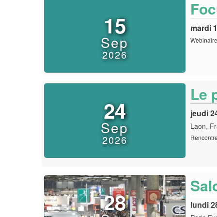
Focu
15
mardi 
Sep
Webinaire
2026
Le 
24
jeudi 
Sep
Laon, F
2026
Rencontr
Sal
28
lundi 