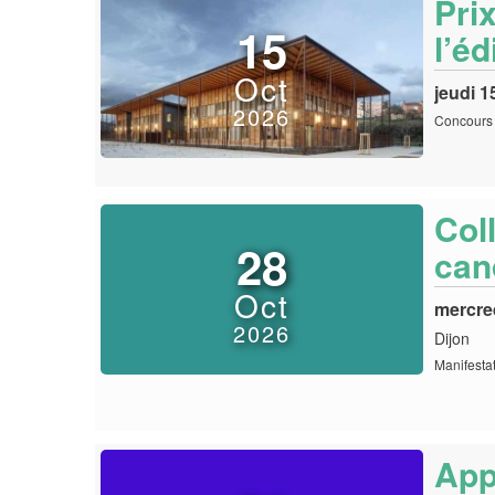
Prix
15
l’éd
Oct
jeudi 1
2026
Concours 
Col
28
can
Oct
mercre
2026
Dijon
Manifestat
App