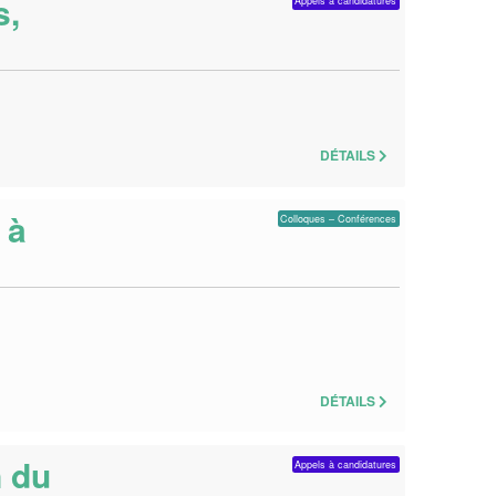
s,
Appels à candidatures
DÉTAILS
 à
Colloques – Conférences
DÉTAILS
n du
Appels à candidatures