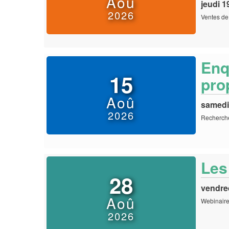
Aoû
jeudi 1
2026
Ventes de
Enq
15
prop
Aoû
samedi
2026
Recherch
Les
28
vendre
Aoû
Webinaire 
2026