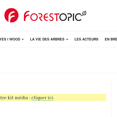
YES I WOOD
LA VIE DES ARBRES
LES ACTEURS
EN BR
tre kit média :
cliquer ici
.