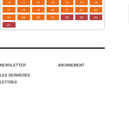
10
11
12
13
14
15
16
17
18
19
20
21
22
23
24
25
26
27
28
29
30
31
NEWSLETTER
ABONNEMENT
LES DERNIÈRES
LETTRES