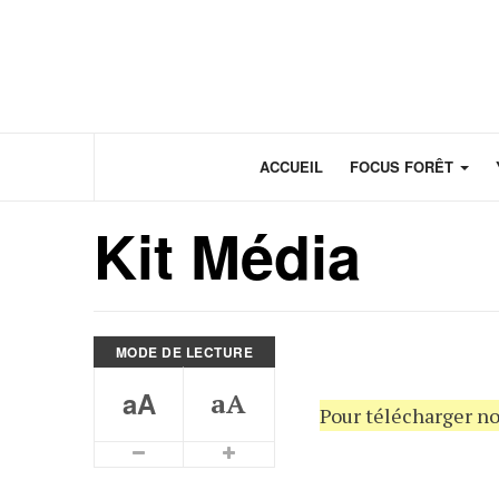
Panneau de gestion des cookies
ACCUEIL
FOCUS FORÊT
Kit Média
MODE DE LECTURE
aA
aA
Pour télécharger no
Plus petits caractères
Plus grands caractères