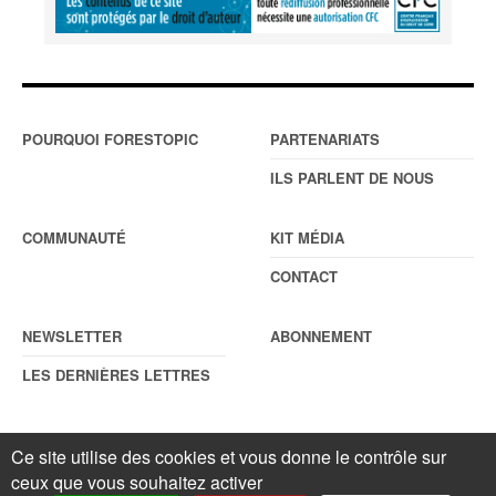
POURQUOI FORESTOPIC
PARTENARIATS
ILS PARLENT DE NOUS
COMMUNAUTÉ
KIT MÉDIA
CONTACT
NEWSLETTER
ABONNEMENT
LES DERNIÈRES LETTRES
Ce site utilise des cookies et vous donne le contrôle sur
© Forestopic
Mentions légales
. Reproduction interdite sans autorisation
ceux que vous souhaitez activer
écrite préalable.
Gestionnaire de cookies
.