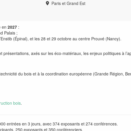
Paris et Grand Est
e en
2027
:
nd Palais
;
l’Enstib (Épinal), et les 28 et 29 octobre au centre Prouvé (Nancy).
 et présentations, axés sur les éco-matériaux, les enjeux politiques à l’a
a technicité du bois et à la coordination européenne (Grande Région, Be
ruction bois
.
000 entrées en 3 jours, avec 374 exposants et 274 conférences.
icipants, 250 exposants et 350 conférenciers.