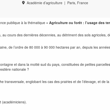
Académie d’agriculture
|
Paris, France
ance publique à la thématique
« Agriculture ou forêt : l’usage des t
us, au cours des dernières décennies, au détriment des sols agricoles, d
aine, de l’ordre de 80
000 à 90
000 hectares par an, depuis les années 
agne et dans la moitié sud du pays, constituées de petites parcelles, 
restière nationale
?
ransversale, englobant les cas des prairies et de l’élevage, et de la v
t (académiciens).