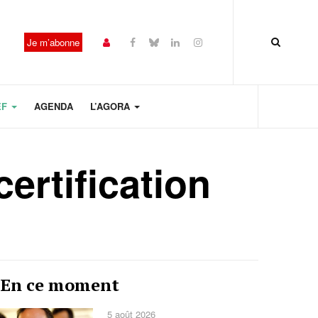
Je m’abonne
EF
AGENDA
L’AGORA
certification
Année
Mois
Mois
Année
En ce moment
précédente
précédent
suivant
suivante
5 août 2026