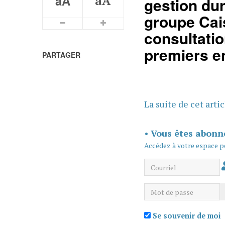
aA
aA
gestion dura
groupe Cai
Plus petits caractères
Plus grands caractères
consultatio
premiers e
PARTAGER
La suite de cet arti
•
Vous êtes abonn
Accédez à votre espace p
Courriel
Mot de passe
Se souvenir de moi