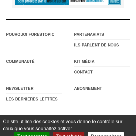
POURQUOI FORESTOPIC
PARTENARIATS
ILS PARLENT DE NOUS
COMMUNAUTÉ
KIT MÉDIA
CONTACT
NEWSLETTER
ABONNEMENT
LES DERNIÈRES LETTRES
Ce site utilise des cookies et vous donne le contrôle sur
© Forestopic
Mentions légales
. Reproduction interdite sans autorisation
écrite préalable.
Gestionnaire de cookies
.
ceux que vous souhaitez activer