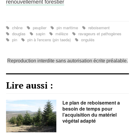
renouvellement forestier
chêne
peuplier
pin maritime
reboisement
douglas
sapin
mélèze
ravageurs et pathogènes
pin
pin à l'encens (pin taeda)
ongulés
Reproduction interdite sans autorisation écrite préalable.
Lire aussi :
Le plan de reboisement a
besoin de temps pour
l’acquisition du matériel
végétal adapté