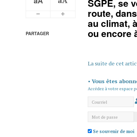
aA
aA
SGPE, se vo
route, dans
Plus petits caractères
Plus grands caractères
au climat, à
ou encore à
PARTAGER
La suite de cet arti
•
Vous êtes abonn
Accédez à votre espace p
Courriel
Mot de passe
Se souvenir de moi