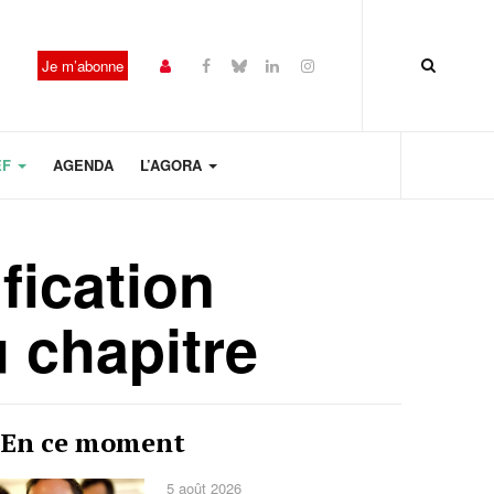
Je m’abonne
EF
AGENDA
L’AGORA
fication
 chapitre
Année
Mois
Mois
Année
En ce moment
précédente
précédent
suivant
suivante
5 août 2026