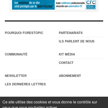
POURQUOI FORESTOPIC
PARTENARIATS
ILS PARLENT DE NOUS
COMMUNAUTÉ
KIT MÉDIA
CONTACT
NEWSLETTER
ABONNEMENT
LES DERNIÈRES LETTRES
Ce site utilise des cookies et vous donne le contrôle sur
© Forestopic
Mentions légales
. Reproduction interdite sans autorisation
ceux que vous souhaitez activer
écrite préalable.
Gestionnaire de cookies
.