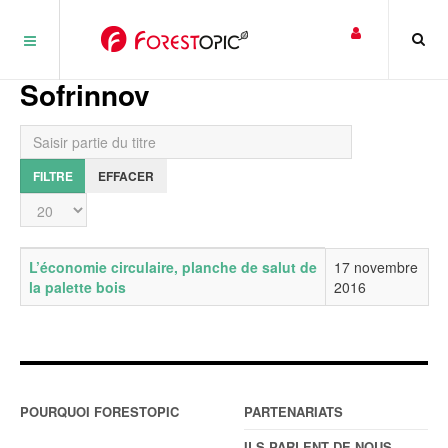
Panneau de gestion des cookies
Sofrinnov
Saisir partie du titre
FILTRE
EFFACER
Affichage #
Titre
Date de publication
L’économie circulaire, planche de salut de
17 novembre
la palette bois
2016
POURQUOI FORESTOPIC
PARTENARIATS
ILS PARLENT DE NOUS