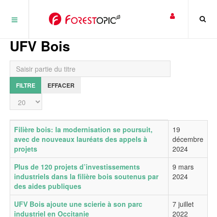
Panneau de gestion des cookies
UFV Bois
Saisir partie du titre
FILTRE
EFFACER
Affichage #
Titre
Date de publication
Filière bois: la modernisation se poursuit,
19
avec de nouveaux lauréats des appels à
décembre
projets
2024
Plus de 120 projets d’investissements
9 mars
industriels dans la filière bois soutenus par
2024
des aides publiques
UFV Bois ajoute une scierie à son parc
7 juillet
industriel en Occitanie
2022