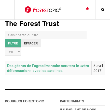
Panneau de gestion des cookies
The Forest Trust
Saisir partie du titre
FILTRE
EFFACER
Affichage #
Titre
Date de publication
Des géants de l’agroalimentaire scrutent le «zéro
5 avril
déforestation» avec les satellites
2017
POURQUOI FORESTOPIC
PARTENARIATS
ILS PARLENT DE NOUS