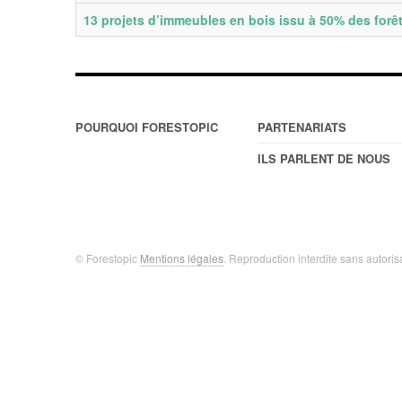
13 projets d’immeubles en bois issu à 50% des forê
POURQUOI FORESTOPIC
PARTENARIATS
ILS PARLENT DE NOUS
© Forestopic
Mentions légales
. Reproduction interdite sans autoris