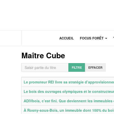
Panneau de gestion des cookies
ACCUEIL
FOCUS FORÊT
Maître Cube
Saisir partie du titre
FILTRE
EFFACER
Titre
Date de publication
Le promoteur REI livre sa stratégie d’approvisionn
Le bois des ouvrages olympiques et le constructeur
ADIVbois, c’est fini. Que deviennent les immeubles
À Rosny-sous-Bois, un immeuble dont 100% du bois