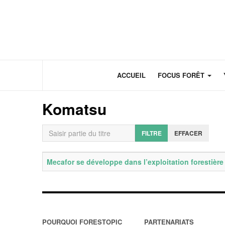
Panneau de gestion des cookies
ACCUEIL
FOCUS FORÊT
Komatsu
Saisir partie du titre
FILTRE
EFFACER
Titre
Date de publication
Mecafor se développe dans l’exploitation forestièr
POURQUOI FORESTOPIC
PARTENARIATS