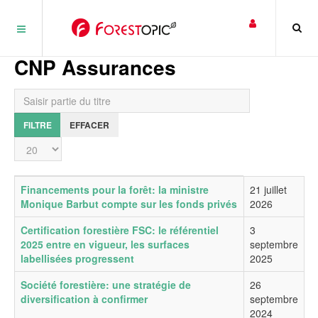
Panneau de gestion des cookies
CNP Assurances
Saisir partie du titre
FILTRE
EFFACER
Affichage #
Titre
Date de publication
Financements pour la forêt: la ministre
21 juillet
Monique Barbut compte sur les fonds privés
2026
Certification forestière FSC: le référentiel
3
2025 entre en vigueur, les surfaces
septembre
labellisées progressent
2025
Société forestière: une stratégie de
26
diversification à confirmer
septembre
2024