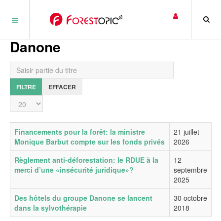
Panneau de gestion des cookies
Danone
Saisir partie du titre
FILTRE
EFFACER
Affichage #
Titre
Date de publication
Financements pour la forêt: la ministre
21 juillet
Monique Barbut compte sur les fonds privés
2026
Règlement anti-déforestation: le RDUE à la
12
merci d’une «insécurité juridique»?
septembre
2025
Des hôtels du groupe Danone se lancent
30 octobre
dans la sylvothérapie
2018