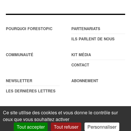
POURQUOI FORESTOPIC
PARTENARIATS
ILS PARLENT DE NOUS
COMMUNAUTÉ
KIT MÉDIA
CONTACT
NEWSLETTER
ABONNEMENT
LES DERNIÈRES LETTRES
Ce site utilise des cookies et vous donne le contrôle sur
© Forestopic
Mentions légales
. Reproduction interdite sans autorisation
ceux que vous souhaitez activer
écrite préalable.
Gestionnaire de cookies
.
Tout accepter
Tout refuser
Personnaliser