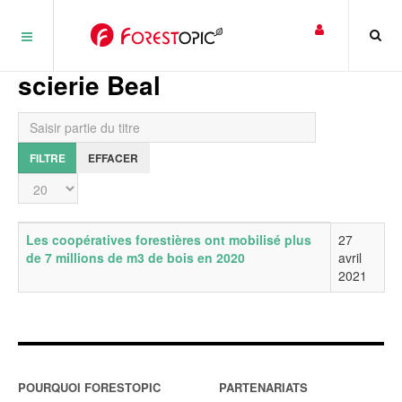
Panneau de gestion des cookies
scierie Beal
Saisir partie du titre
FILTRE
EFFACER
Affichage #
Titre
Date de publication
Les coopératives forestières ont mobilisé plus
27
de 7 millions de m3 de bois en 2020
avril
2021
POURQUOI FORESTOPIC
PARTENARIATS