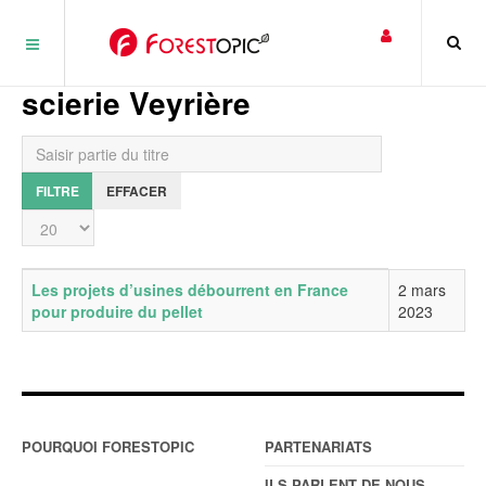
Panneau de gestion des cookies
scierie Veyrière
Saisir partie du titre
FILTRE
EFFACER
Affichage #
Titre
Date de publication
Les projets d’usines débourrent en France
2 mars
pour produire du pellet
2023
POURQUOI FORESTOPIC
PARTENARIATS
ILS PARLENT DE NOUS