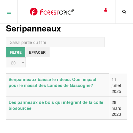
Panneau de gestion des cookies
Seripanneaux
Saisir partie du titre
FILTRE
EFFACER
Affichage #
Titre
Date de publication
Seripanneaux baisse le rideau. Quel impact
11
pour le massif des Landes de Gascogne?
juillet
2025
Des panneaux de bois qui intègrent de la colle
28
biosourcée
mars
2023