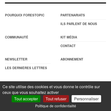
POURQUOI FORESTOPIC
PARTENARIATS
ILS PARLENT DE NOUS
COMMUNAUTÉ
KIT MÉDIA
CONTACT
NEWSLETTER
ABONNEMENT
LES DERNIÈRES LETTRES
Ce site utilise des cookies et vous donne le contrôle sur
© Forestopic
Mentions légales
. Reproduction interdite sans autorisation
écrite préalable.
Gestionnaire de cookies
.
ceux que vous souhaitez activer
Tout accepter
Tout refuser
Personnaliser
Politique de confidentialité