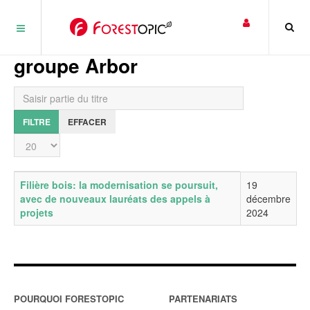
Panneau de gestion des cookies
groupe Arbor
Saisir partie du titre
FILTRE
EFFACER
Affichage #
Titre
Date de publication
Filière bois: la modernisation se poursuit,
19
avec de nouveaux lauréats des appels à
décembre
projets
2024
POURQUOI FORESTOPIC
PARTENARIATS