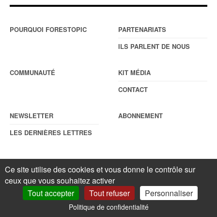
POURQUOI FORESTOPIC
PARTENARIATS
ILS PARLENT DE NOUS
COMMUNAUTÉ
KIT MÉDIA
CONTACT
NEWSLETTER
ABONNEMENT
LES DERNIÈRES LETTRES
Ce site utilise des cookies et vous donne le contrôle sur
© Forestopic
Mentions légales
. Reproduction interdite sans autorisation
écrite préalable.
Gestionnaire de cookies
.
ceux que vous souhaitez activer
Tout accepter
Tout refuser
Personnaliser
Politique de confidentialité