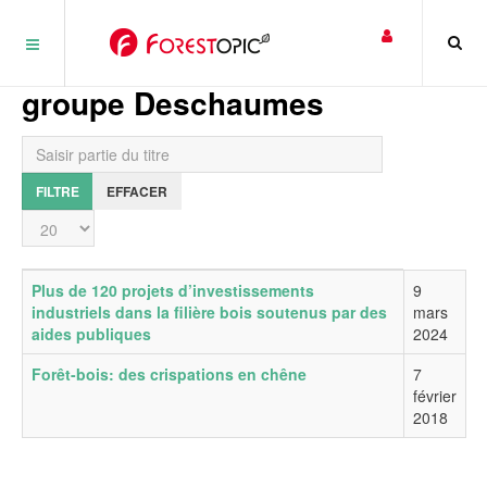
Panneau de gestion des cookies
groupe Deschaumes
Saisir partie du titre
FILTRE
EFFACER
Affichage #
Titre
Date de publication
Plus de 120 projets d’investissements
9
industriels dans la filière bois soutenus par des
mars
aides publiques
2024
Forêt-bois: des crispations en chêne
7
février
2018