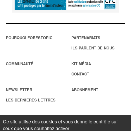
POURQUOI FORESTOPIC
PARTENARIATS
ILS PARLENT DE NOUS
COMMUNAUTÉ
KIT MÉDIA
CONTACT
NEWSLETTER
ABONNEMENT
LES DERNIÈRES LETTRES
Ce site utilise des cookies et vous donne le contrôle sur
© Forestopic
Mentions légales
. Reproduction interdite sans autorisation
écrite préalable.
Gestionnaire de cookies
.
ceux que vous souhaitez activer