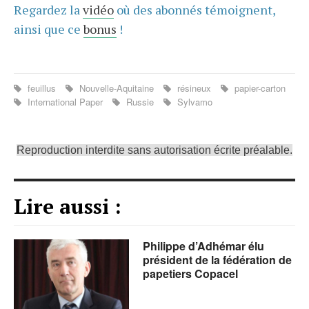
Regardez la
vidéo
où des abonnés témoignent,
ainsi que ce
bonus
!
feuillus
Nouvelle-Aquitaine
résineux
papier-carton
International Paper
Russie
Sylvamo
Reproduction interdite sans autorisation écrite préalable.
Lire aussi :
Philippe d’Adhémar élu
président de la fédération de
papetiers Copacel