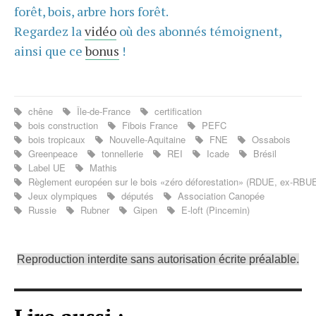
forêt, bois, arbre hors forêt.
Regardez la
vidéo
où des abonnés témoignent,
ainsi que ce
bonus
!
chêne
Île-de-France
certification
bois construction
Fibois France
PEFC
bois tropicaux
Nouvelle-Aquitaine
FNE
Ossabois
Greenpeace
tonnellerie
REI
Icade
Brésil
Label UE
Mathis
Règlement européen sur le bois «zéro déforestation» (RDUE, ex-RBU
Jeux olympiques
députés
Association Canopée
Russie
Rubner
Gipen
E-loft (Pincemin)
Reproduction interdite sans autorisation écrite préalable.