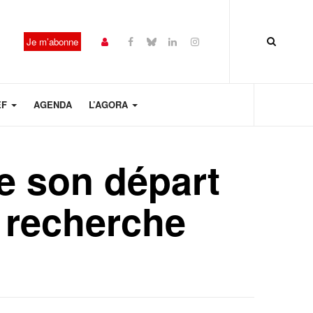
Je m’abonne
EF
AGENDA
L’AGORA
e son départ
 recherche
Année
Mois
Mois
Année