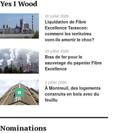
Yes I Wood
précédente
précédent
suivant
suivante
30 juillet 2026
Liquidation de Fibre
Excellence Tarascon:
comment les territoires
vont-ils amortir le choc?
23 juillet 2026
Bras de fer pour le
sauvetage du papetier Fibre
Excellence
3 juillet 2026
À Montreuil, des logements
construits en bois avec du
feuillu
Nominations