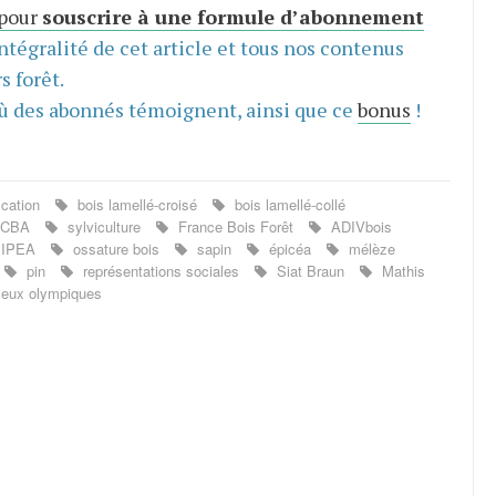
 pour
souscrire à une formule d’abonnement
intégralité de cet article et tous nos contenus
s forêt.
ù des abonnés témoignent, ainsi que ce
bonus
!
ication
bois lamellé-croisé
bois lamellé-collé
CBA
sylviculture
France Bois Forêt
ADIVbois
IPEA
ossature bois
sapin
épicéa
mélèze
pin
représentations sociales
Siat Braun
Mathis
eux olympiques