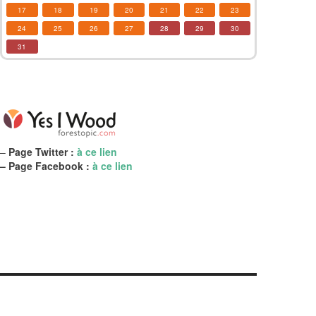
17
18
19
20
21
22
23
24
25
26
27
28
29
30
31
–
Page Twitter :
à ce lien
– Page Facebook :
à ce lien