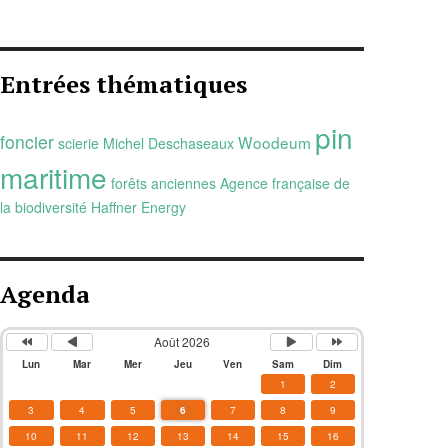
Entrées thématiques
pin
foncier
Woodeum
scierie Michel Deschaseaux
maritime
forêts anciennes
Agence française de
la biodiversité
Haffner Energy
Agenda
Août 2026
Lun
Mar
Mer
Jeu
Ven
Sam
Dim
1
2
3
4
5
6
7
8
9
10
11
12
13
14
15
16