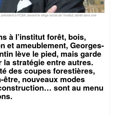
président à FCBA, devant le siège social de l’institut, abrité dans une
 à l’institut forêt, bois,
on et ameublement, Georges-
ntin lève le pied, mais garde
 la stratégie entre autres.
té des coupes forestières,
en-être, nouveaux modes
 construction… sont au menu
ons.