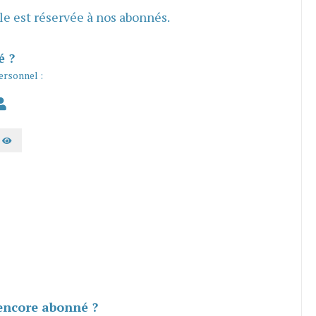
cle est réservée à nos abonnés.
é ?
ersonnel :
AFFICHER LE MOT DE PASSE
encore abonné ?