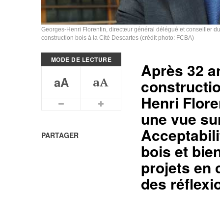
Georges-Henri Florentin, directeur général délégué et conseiller du 
construction bois à la Cité Descartes (crédit photo: FCBA)
MODE DE LECTURE
Après 32 ans
aA
aA
constructi
Henri Flore
Plus petits caractères
Plus grands caractères
une vue sur
Acceptabili
PARTAGER
bois et bi
projets en
des réflexi