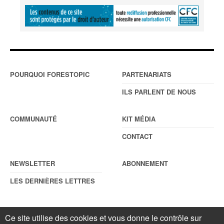
POURQUOI FORESTOPIC
PARTENARIATS
ILS PARLENT DE NOUS
COMMUNAUTÉ
KIT MÉDIA
CONTACT
NEWSLETTER
ABONNEMENT
LES DERNIÈRES LETTRES
Ce site utilise des cookies et vous donne le contrôle sur
© Forestopic
Mentions légales
. Reproduction interdite sans autorisation