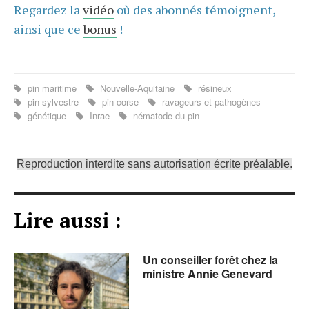
Regardez la
vidéo
où des abonnés témoignent,
ainsi que ce
bonus
!
pin maritime
Nouvelle-Aquitaine
résineux
pin sylvestre
pin corse
ravageurs et pathogènes
génétique
Inrae
nématode du pin
Reproduction interdite sans autorisation écrite préalable.
Lire aussi :
Un conseiller forêt chez la
ministre Annie Genevard