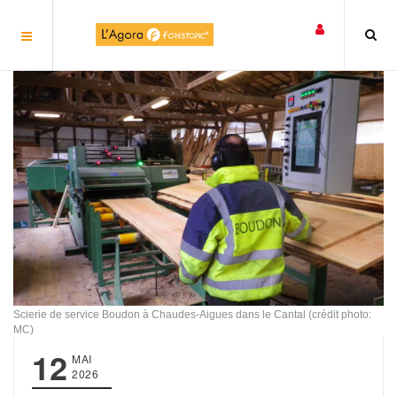
Panneau de gestion des cookies
Scierie de service Boudon à Chaudes-Aigues dans le Cantal (crédit photo:
MC)
12
MAI
2026