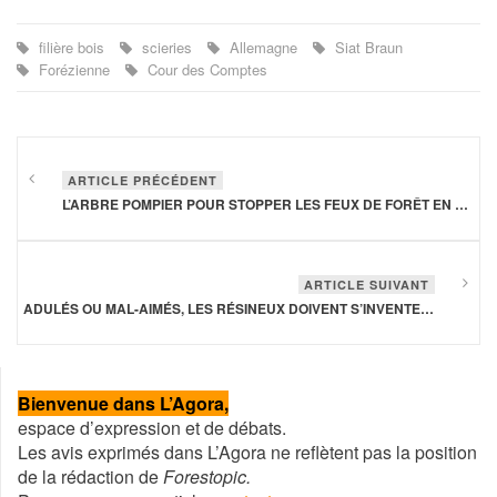
filière bois
scieries
Allemagne
Siat Braun
Forézienne
Cour des Comptes
ARTICLE PRÉCÉDENT
L’ARBRE POMPIER POUR STOPPER LES FEUX DE FORÊT EN EUROPE?
ARTICLE SUIVANT
ADULÉS OU MAL-AIMÉS, LES RÉSINEUX DOIVENT S’INVENTER UN NOUVEL AVENIR
Année
Mois
Mois
Année
précédente
précédent
suivant
suivante
Bienvenue dans L’Agora,
espace d’expression et de débats.
Les avis exprimés dans L’Agora ne reflètent pas la position
de la rédaction de
Forestopic.