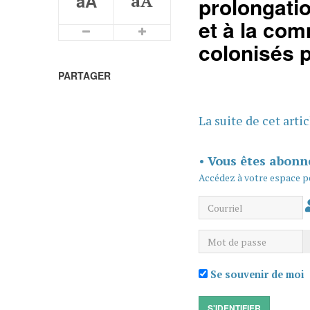
aA
aA
prolongatio
et à la com
Plus petits caractères
Plus grands caractères
colonisés p
PARTAGER
La suite de cet arti
•
Vous êtes abonn
Accédez à votre espace p
Courriel
Mot de passe
Se souvenir de moi
S'IDENTIFIER