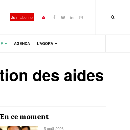
Je m’abonne
EF
AGENDA
L’AGORA
tion des aides
Année
Mois
Mois
Année
En ce moment
précédente
précédent
suivant
suivante
5 août 2026