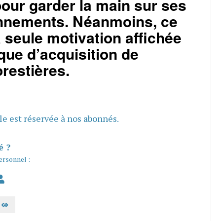
 pour garder la main sur ses
nnements. Néanmoins, ce
a seule motivation affichée
ique d’acquisition de
orestières.
cle est réservée à nos abonnés.
é ?
ersonnel :
AFFICHER LE MOT DE PASSE