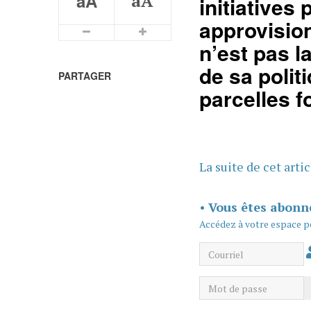
aA
aA
initiatives
approvisio
Plus petits caractères
Plus grands caractères
n’est pas l
de sa polit
PARTAGER
parcelles f
La suite de cet arti
•
Vous êtes abonn
Accédez à votre espace p
Courriel
Mot de passe