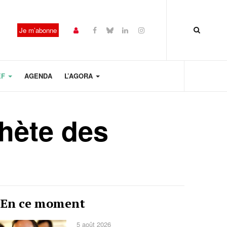
Je m’abonne
EF
AGENDA
L’AGORA
chète des
Année
Mois
Mois
Année
En ce moment
précédente
précédent
suivant
suivante
5 août 2026