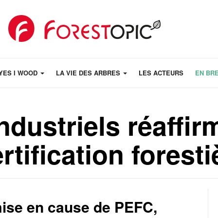
YES I WOOD
LA VIE DES ARBRES
LES ACTEURS
EN BR
industriels réaffir
rtification foresti
mise en cause de PEFC,