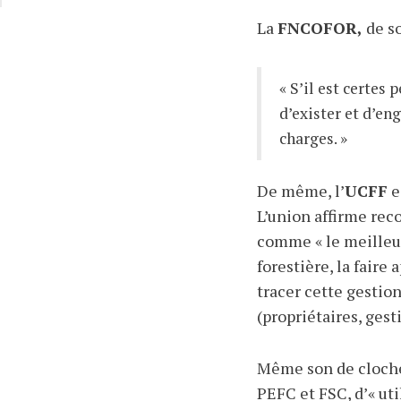
La
FNCOFOR,
de so
« S’il est certes 
d’exister et d’en
charges. »
De même, l’
UCFF
e
L’union affirme rec
comme « le meilleur
forestière, la faire
tracer cette gestion
(propriétaires, ges
Même son de cloch
PEFC et FSC, d’« util