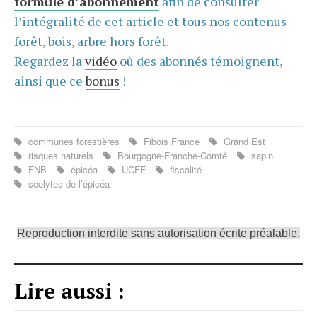
formule d’abonnement
afin de consulter
l’intégralité de cet article et tous nos contenus
forêt, bois, arbre hors forêt.
Regardez la
vidéo
où des abonnés témoignent,
ainsi que ce
bonus
!
communes forestières
Fibois France
Grand Est
risques naturels
Bourgogne-Franche-Comté
sapin
FNB
épicéa
UCFF
fiscalité
scolytes de l’épicéa
Reproduction interdite sans autorisation écrite préalable.
Lire aussi :