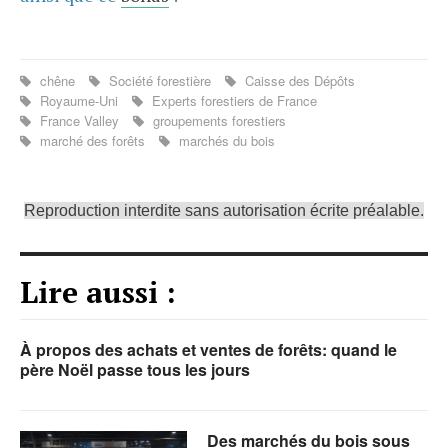
chêne
Société forestière
Caisse des Dépôts
Royaume-Uni
Experts forestiers de France
France Valley
groupements forestiers
marché des forêts
marchés du bois
Reproduction interdite sans autorisation écrite préalable.
Lire aussi :
À propos des achats et ventes de forêts: quand le
père Noël passe tous les jours
Des marchés du bois sous