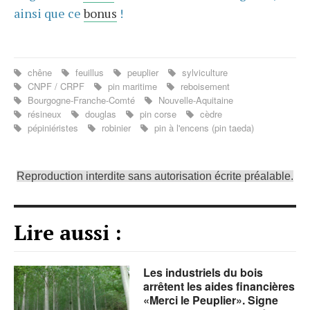
ainsi que ce
bonus
!
chêne
feuillus
peuplier
sylviculture
CNPF / CRPF
pin maritime
reboisement
Bourgogne-Franche-Comté
Nouvelle-Aquitaine
résineux
douglas
pin corse
cèdre
pépiniéristes
robinier
pin à l'encens (pin taeda)
Reproduction interdite sans autorisation écrite préalable.
Lire aussi :
Les industriels du bois
arrêtent les aides financières
«Merci le Peuplier». Signe