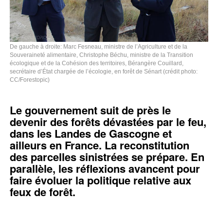
De gauche à droite: Marc Fesneau, ministre de l’Agriculture et de la
Souveraineté alimentaire, Christophe Béchu, ministre de la Transition
écologique et de la Cohésion des territoires, Bérangère Couillard,
secrétaire d’État chargée de l’écologie, en forêt de Sénart (crédit photo:
CC/Forestopic)
Le gouvernement suit de près le
devenir des forêts dévastées par le feu,
dans les Landes de Gascogne et
ailleurs en France. La reconstitution
des parcelles sinistrées se prépare. En
parallèle, les réflexions avancent pour
faire évoluer la politique relative aux
feux de forêt.