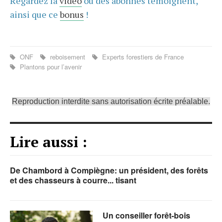
Regardez la
vidéo
où des abonnés témoignent,
ainsi que ce
bonus
!
ONF
reboisement
Experts forestiers de France
Plantons pour l’avenir
Reproduction interdite sans autorisation écrite préalable.
Lire aussi :
De Chambord à Compiègne: un président, des forêts
et des chasseurs à courre... tisant
Un conseiller forêt-bois