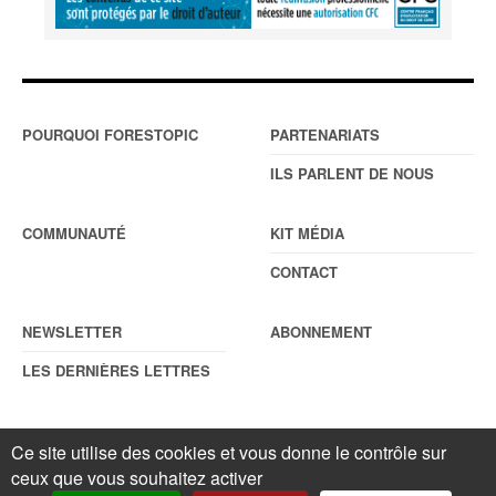
POURQUOI FORESTOPIC
PARTENARIATS
ILS PARLENT DE NOUS
COMMUNAUTÉ
KIT MÉDIA
CONTACT
NEWSLETTER
ABONNEMENT
LES DERNIÈRES LETTRES
Ce site utilise des cookies et vous donne le contrôle sur
© Forestopic
Mentions légales
. Reproduction interdite sans autorisation
écrite préalable.
Gestionnaire de cookies
.
ceux que vous souhaitez activer