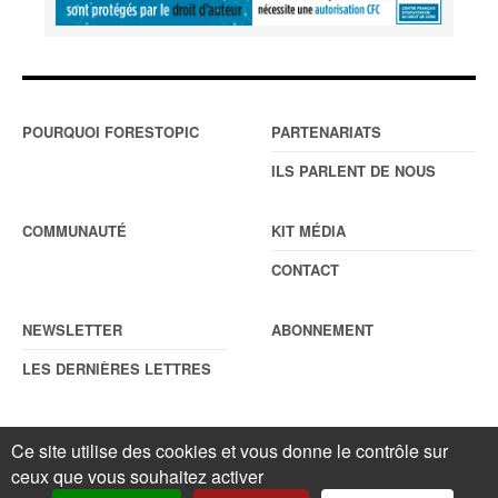
POURQUOI FORESTOPIC
PARTENARIATS
ILS PARLENT DE NOUS
COMMUNAUTÉ
KIT MÉDIA
CONTACT
NEWSLETTER
ABONNEMENT
LES DERNIÈRES LETTRES
Ce site utilise des cookies et vous donne le contrôle sur
© Forestopic
Mentions légales
. Reproduction interdite sans autorisation
écrite préalable.
Gestionnaire de cookies
.
ceux que vous souhaitez activer