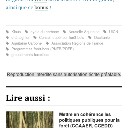
ainsi que ce
bonus
!
Klaus
cycle du carbone
Nouvelle-Aquitaine
UICN
châtaignier
Conseil supérieur forêt-bois
Occitanie
Aquitaine Carbone
Association Régions de France
Programmes forêt-bois (PNFB/PRFB)
groupements forestiers
Reproduction interdite sans autorisation écrite préalable.
Lire aussi :
Mettre en cohérence les
politiques publiques pour la
forêt (CGAAER, CGEDD)