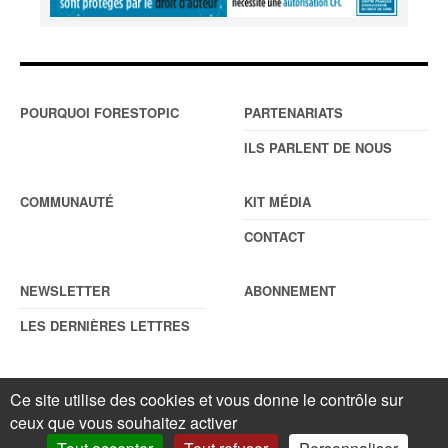
POURQUOI FORESTOPIC
PARTENARIATS
ILS PARLENT DE NOUS
COMMUNAUTÉ
KIT MÉDIA
CONTACT
NEWSLETTER
ABONNEMENT
LES DERNIÈRES LETTRES
Ce site utilise des cookies et vous donne le contrôle sur
© Forestopic
Mentions légales
. Reproduction interdite sans autorisation
ceux que vous souhaitez activer
écrite préalable.
Gestionnaire de cookies
.