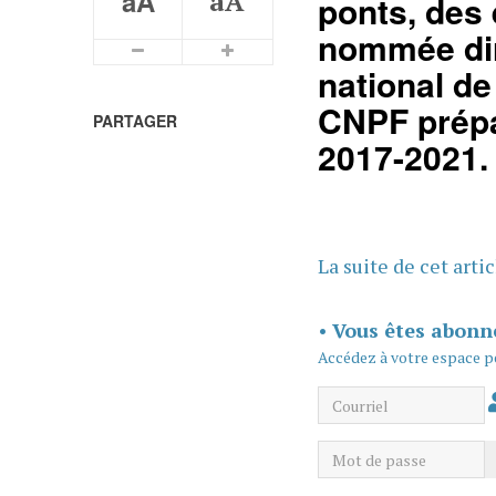
aA
aA
ponts, des 
nommée dir
Plus petits caractères
Plus grands caractères
national de
CNPF prépar
PARTAGER
2017-2021.
La suite de cet arti
•
Vous êtes abonn
Accédez à votre espace p
Courriel
Mot de passe