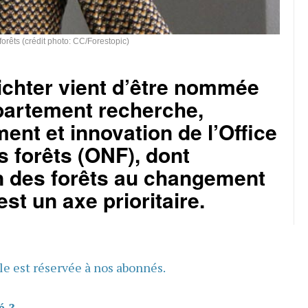
forêts (crédit photo: CC/Forestopic)
ichter vient d’être nommée
partement recherche,
nt et innovation de l’Office
s forêts (ONF), dont
on des forêts au changement
est un axe prioritaire.
cle est réservée à nos abonnés.
é ?