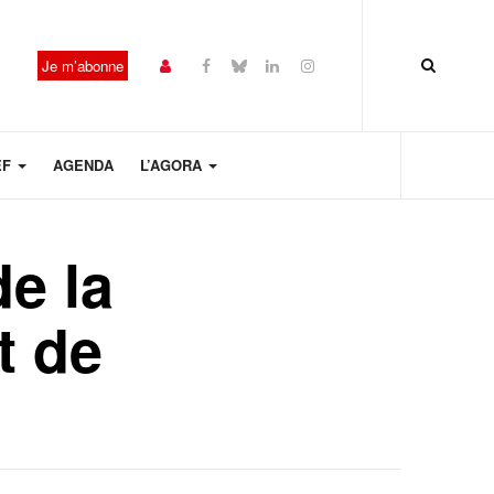
Je m’abonne
EF
AGENDA
L’AGORA
de la
t de
Année
Mois
Mois
Année