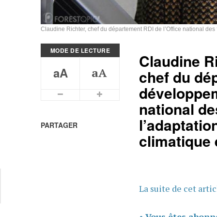
Claudine Richter, chef du département RDI de l’Office national des 
MODE DE LECTURE
Claudine R
aA
aA
chef du dé
développeme
Plus petits caractères
Plus grands caractères
national de
l’adaptati
PARTAGER
climatique 
La suite de cet arti
•
Vous êtes abonn