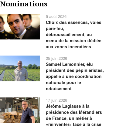
Nominations
précédente
précédent
suivant
suivante
5 août 2026
Choix des essences, voies
pare-feu,
débroussaillement, au
menu de la mission dédiée
aux zones incendiées
25 juin 2026
Samuel Lemonnier, élu
président des pépiniéristes,
appelle à une coordination
nationale pour le
reboisement
17 juin 2026
Jérôme Laglasse à la
présidence des Mérandiers
de France, un métier à
«réinventer» face à la crise