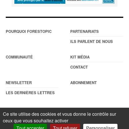
POURQUOI FORESTOPIC
PARTENARIATS
ILS PARLENT DE NOUS
COMMUNAUTÉ
KIT MÉDIA
CONTACT
NEWSLETTER
ABONNEMENT
LES DERNIÈRES LETTRES
Ce site utilise des cookies et vous donne le contrôle sur
© Forestopic
Mentions légales
. Reproduction interdite sans autorisation
écrite préalable.
Gestionnaire de cookies
.
ceux que vous souhaitez activer
Tout accepter
Tout refuser
Personnaliser