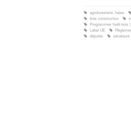
agroforesterie, haies
bois construction
sy
Programmes forêt-bois
Label UE
Règlement
députés
sénateurs