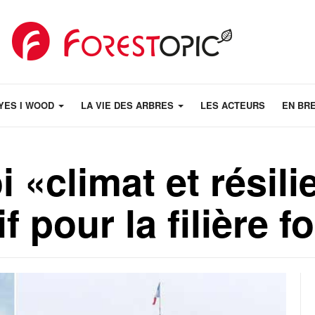
YES I WOOD
LA VIE DES ARBRES
LES ACTEURS
EN BR
oi «climat et résil
f pour la filière f