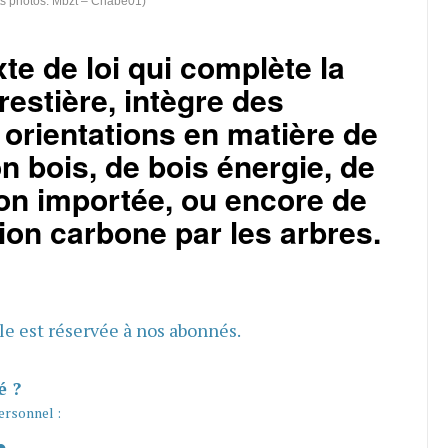
its photos: Mbzt – Chabe01)
xte de loi qui complète la
orestière, intègre des
t orientations en matière de
n bois, de bois énergie, de
on importée, ou encore de
on carbone par les arbres.
cle est réservée à nos abonnés.
é ?
ersonnel :