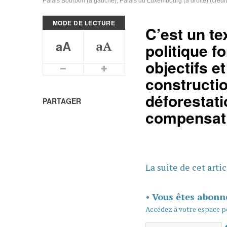
Palais Bourbon (à gauche), Palais du Luxembourg (à droite) (créd
MODE DE LECTURE
C’est un te
aA
aA
politique f
objectifs e
Plus petits caractères
Plus grands caractères
constructio
déforestati
PARTAGER
compensati
La suite de cet arti
•
Vous êtes abonn
Accédez à votre espace p