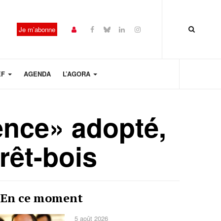
Je m’abonne
EF
AGENDA
L’AGORA
ience» adopté,
orêt-bois
Année
Mois
Mois
Année
En ce moment
précédente
précédent
suivant
suivante
5 août 2026