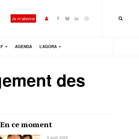
Je m’abonne
EF
AGENDA
L’AGORA
lagement des
Année
Mois
Mois
Année
En ce moment
précédente
précédent
suivant
suivante
5 août 2026