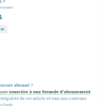
é ?
ersonnel :
AFFICHER LE MOT DE PASSE
encore abonné ?
 pour
souscrire à une formule d’abonnement
intégralité de cet article et tous nos contenus
s forêt.