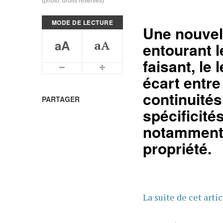
(photo: droits réservés)
MODE DE LECTURE
Une nouvell
aA
aA
entourant l
faisant, le
Plus petits caractères
Plus grands caractères
écart entre
continuités
PARTAGER
spécificité
notamment, 
propriété.
La suite de cet arti