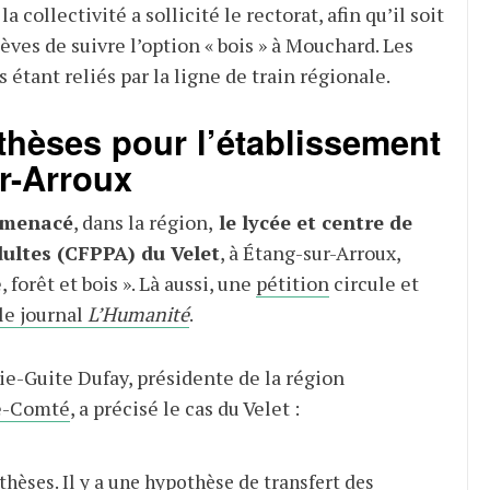
a collectivité a sollicité le rectorat, afin qu’il soit
èves de suivre l’option « bois » à Mouchard. Les
étant reliés par la ligne de train régionale.
hèses pour l’établissement
r-Arroux
 menacé
, dans la région,
le lycée et centre de
ultes (CFPPA) du Velet
, à Étang-sur-Arroux,
 forêt et bois
». Là aussi, une
pétition
circule et
 le journal
L’Humanité
.
rie-Guite Dufay, présidente de la région
e-Comté
, a précisé le cas du Velet :
othèses. Il y a une hypothèse de transfert des