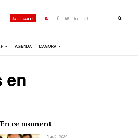
Je m’abonne
EF
AGENDA
L’AGORA
s en
Année
Mois
Mois
Année
En ce moment
précédente
précédent
suivant
suivante
5 août 2026