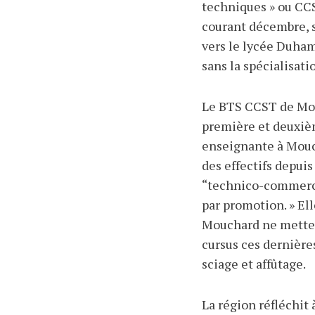
techniques
» ou CCS
courant décembre, s
vers le lycée Duha
sans la spécialisatio
Le BTS CCST de Mouc
première et deuxiè
enseignante à Mouc
des effectifs depui
“technico-commerci
par promotion.
» El
Mouchard ne mette e
cursus ces dernière
sciage et affûtage.
La région réfléchit