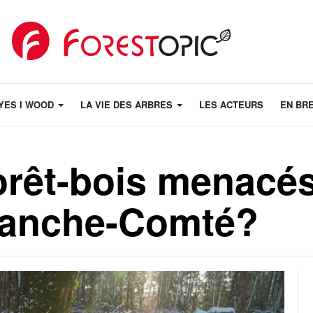
YES I WOOD
LA VIE DES ARBRES
LES ACTEURS
EN BR
orêt-bois menacé
ranche-Comté?