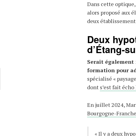
Dans cette optique, l
alors proposé aux él
deux établissements 
Deux hypot
d’Étang-su
Serait également
formation pour ad
spécialisé «
paysage,
dont
s’est fait écho
En juillet 2024, Ma
Bourgogne-Franch
« Il y a deux hyp