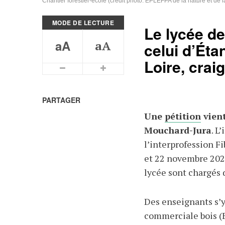
Chantier forestier-école (crédit photo: EPLEFPA de la nature et de la
MODE DE LECTURE
Le lycée de
aA
aA
celui d’Éta
Loire, crai
Plus petits caractères
Plus grands caractères
PARTAGER
Une
pétition
vient
Mouchard-Jura
. L
l’interprofession F
et 22 novembre 2024
lycée sont chargés d
Des enseignants s’y
commerciale bois (