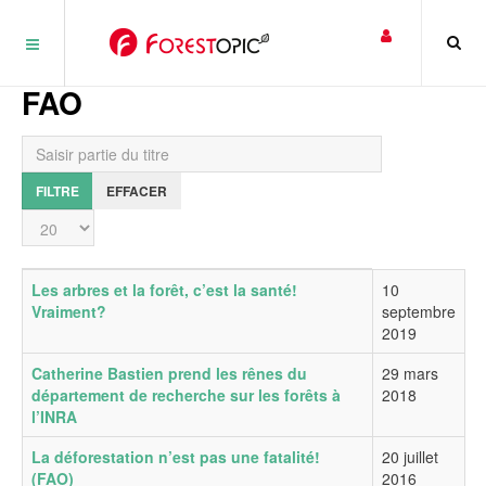
Panneau de gestion des cookies
FAO
Saisir partie du titre
FILTRE
EFFACER
Affichage #
Titre
Date de publication
Les arbres et la forêt, c’est la santé!
10
Vraiment?
septembre
2019
Catherine Bastien prend les rênes du
29 mars
département de recherche sur les forêts à
2018
l’INRA
La déforestation n’est pas une fatalité!
20 juillet
(FAO)
2016