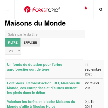
Panneau de gestion des cookies
Maisons du Monde
Saisir partie du titre
FILTRE
EFFACER
Affichage #
Titre
Date de publication
Un fonds de dotation pour l’arbre
11
agroforestier sort de terre
septembre
2020
Forêt-bois: Reforest’action, REI, Maisons du
22 février
Monde, ces entreprises et d’autres mettent
2019
les pieds dans le débat
Valoriser les forêts et le bois: Maisons du
2 juillet
Monde s’allie à Nicolas Hulot
2016