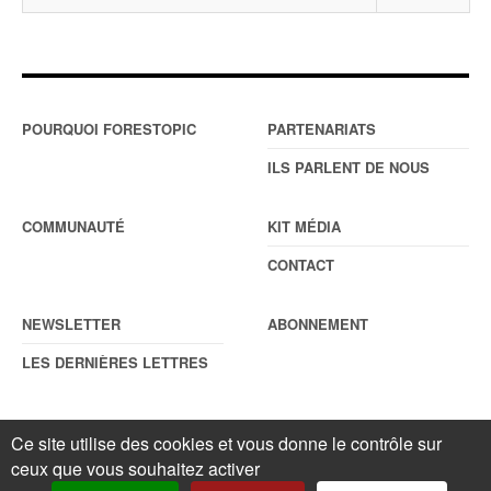
POURQUOI FORESTOPIC
PARTENARIATS
ILS PARLENT DE NOUS
COMMUNAUTÉ
KIT MÉDIA
CONTACT
NEWSLETTER
ABONNEMENT
LES DERNIÈRES LETTRES
Ce site utilise des cookies et vous donne le contrôle sur
© Forestopic
Mentions légales
. Reproduction interdite sans autorisation
ceux que vous souhaitez activer
écrite préalable.
Gestionnaire de cookies
.