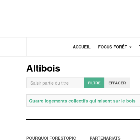
Panneau de gestion des cookies
ACCUEIL
FOCUS FORÊT
Altibois
Saisir partie du titre
FILTRE
EFFACER
Titre
Date de publication
Quatre logements collectifs qui misent sur le bois
POURQUOI FORESTOPIC
PARTENARIATS